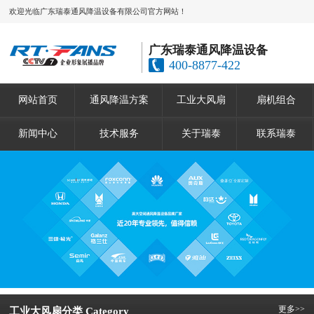
欢迎光临广东瑞泰通风降温设备有限公司官方网站！
广东瑞泰通风降温设备
400-8877-422
网站首页
通风降温方案
工业大风扇
扇机组合
新闻中心
技术服务
关于瑞泰
联系瑞泰
更多>>
工业大风扇分类 Category