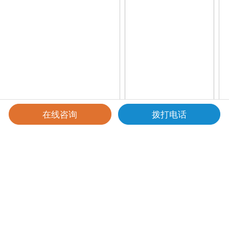
在线咨询
拨打电话