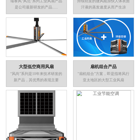
瑞泰风“风范”系列工业风扇产品
持续轻柔的微风能加快人体表面
是公司最新研发的产品......
汗液的蒸发速度从而产生凉
爽......
大型低空商用风扇
扇机组合产品
“风尚”系列是10年来技术研发的
“扇机组合”方案，即是指将风行
新产品，其优秀的表现主要
亚太地区的大型工业风扇
有......
（超......