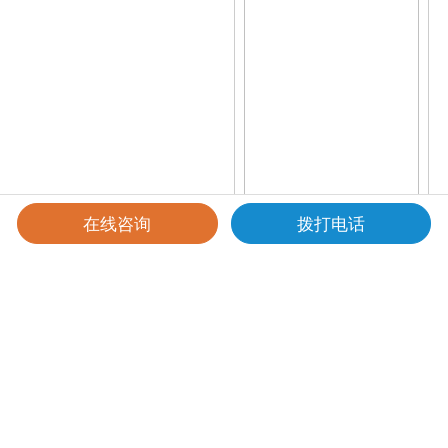
在线咨询
拨打电话