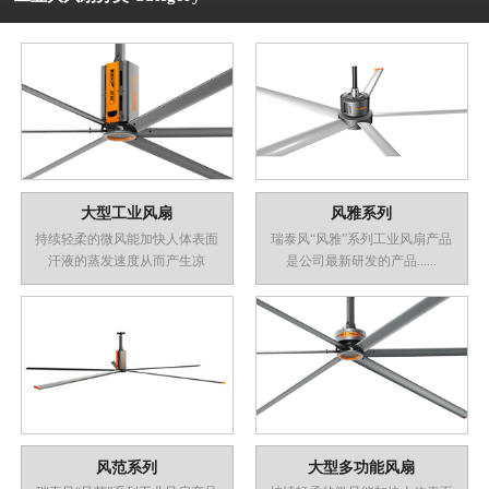
大型工业风扇
风雅系列
持续轻柔的微风能加快人体表面
瑞泰风“风雅”系列工业风扇产品
汗液的蒸发速度从而产生凉
是公司最新研发的产品......
爽......
风范系列
大型多功能风扇