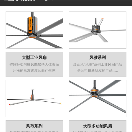
大型工业风扇
风雅系列
持续轻柔的微风能加快人体表面
瑞泰风“风雅”系列工业风扇产品
汗液的蒸发速度从而产生凉
是公司最新研发的产品......
爽......
风范系列
大型多功能风扇