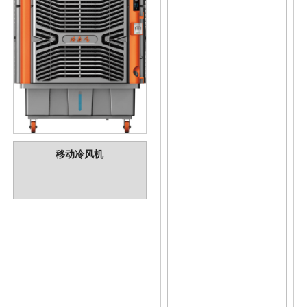
移动冷风机