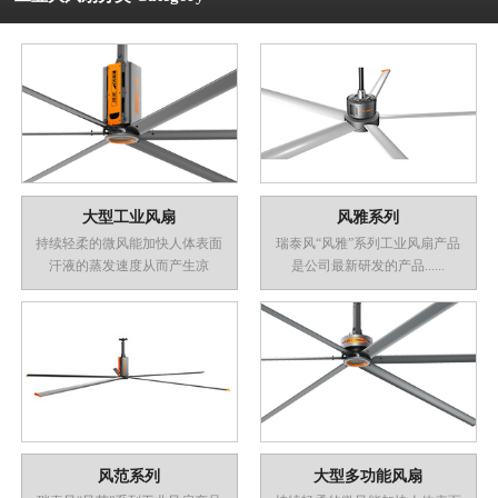
大型工业风扇
风雅系列
持续轻柔的微风能加快人体表面
瑞泰风“风雅”系列工业风扇产品
汗液的蒸发速度从而产生凉
是公司最新研发的产品......
爽......
风范系列
大型多功能风扇