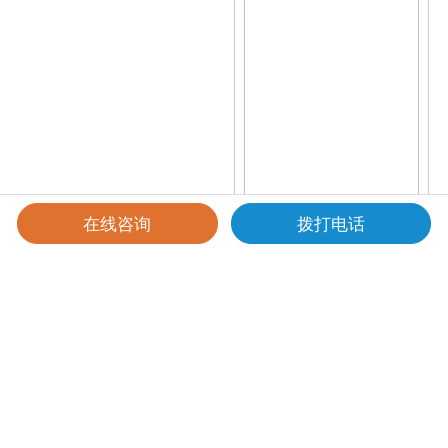
在线咨询
拨打电话