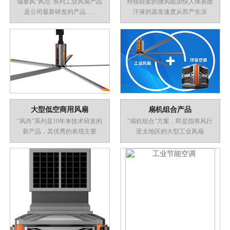
瑞泰风“风范”系列工业风扇产品
持续轻柔的微风能加快人体表面
是公司最新研发的产品......
汗液的蒸发速度从而产生凉
爽......
大型低空商用风扇
扇机组合产品
“风尚”系列是10年来技术研发的
“扇机组合”方案，即是指将风行
新产品，其优秀的表现主要
亚太地区的大型工业风扇
有......
（超......