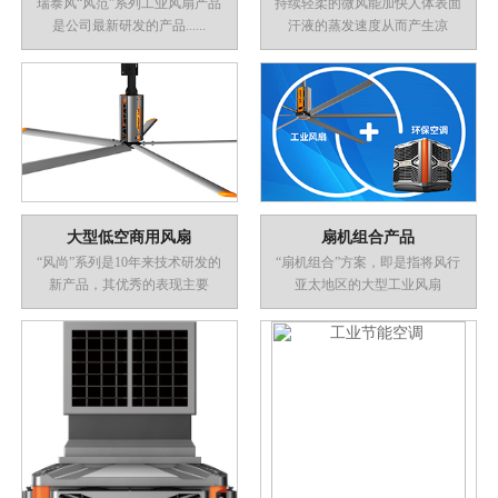
瑞泰风“风范”系列工业风扇产品
持续轻柔的微风能加快人体表面
是公司最新研发的产品......
汗液的蒸发速度从而产生凉
爽......
大型低空商用风扇
扇机组合产品
“风尚”系列是10年来技术研发的
“扇机组合”方案，即是指将风行
新产品，其优秀的表现主要
亚太地区的大型工业风扇
有......
（超......